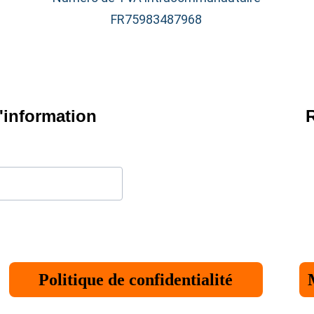
FR75983487968
d'information
Politique de confidentialité